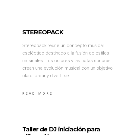
STEREOPACK
Stereopack reúne un concepto musical
escléctico destinado a la fusión de estilos
musicales. Los colores y las notas sonoras
crean una evolución musical con un objetivo
claro: bailar y divertirse.
READ MORE
Taller de DJ iniciación para