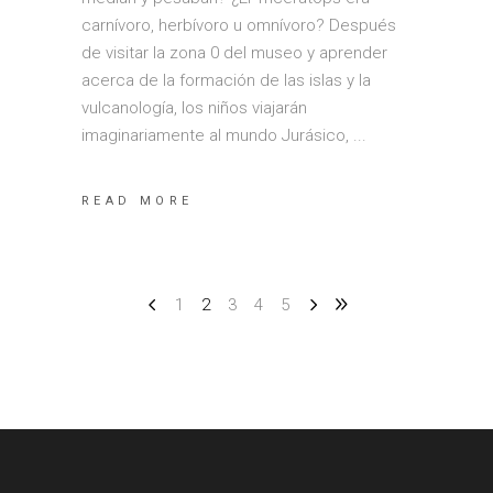
carnívoro, herbívoro u omnívoro? Después
de visitar la zona 0 del museo y aprender
acerca de la formación de las islas y la
vulcanología, los niños viajarán
imaginariamente al mundo Jurásico,
READ MORE
1
2
3
4
5