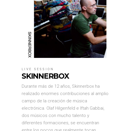
LIVE SESSION
SKINNERBOX
Durante más de 12 años, Skinnerbox ha
realizado enormes contribuciones al amplio
campo de la creación de música
electrónica. Olaf Hilgenfeld e Iftah Gabbai,
dos músicos con mucho talento y
diferentes formaciones, se encuentran
entre los pocos que realmente tocan