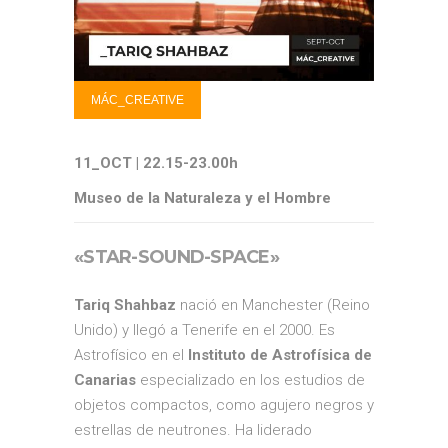
MÁC_CREATIVE
11_OCT | 22.15-23.00h
Museo de la Naturaleza y el Hombre
«STAR-SOUND-SPACE»
Tariq Shahbaz
nació en Manchester (Reino
Unido) y llegó a Tenerife en el 2000. Es
Astrofísico en el
Instituto de Astrofísica de
Canarias
especializado en los estudios de
objetos compactos, como agujero negros y
estrellas de neutrones. Ha liderado